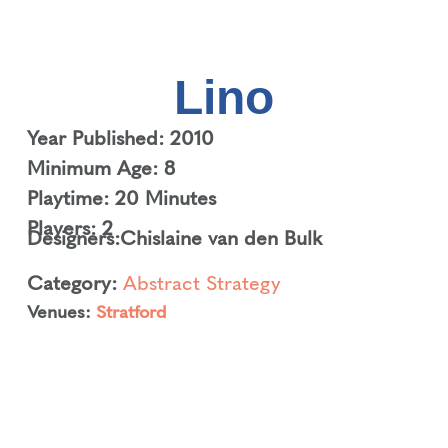
Lino
Year Published: 2010
Minimum Age: 8
Playtime: 20 Minutes
Players: 2
Designers:
Chislaine van den Bulk
Category:
Abstract Strategy
Venues:
Stratford