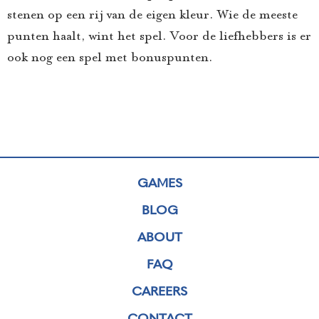
stenen op een rij van de eigen kleur. Wie de meeste
punten haalt, wint het spel. Voor de liefhebbers is er
ook nog een spel met bonuspunten.
GAMES
BLOG
ABOUT
FAQ
CAREERS
CONTACT