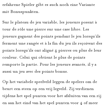
erfahrene Spieler gibt es auch noch eine Variante
mit Bonuspunkten.
Sur le plateau de jeu variable, les joueurs posent à
tour de rôle une pierre sur une case libre. Les
joueurs gagnent des points pendant le jeu lorsqu’ils
ferment une rangée et à la fin du jeu ils reçoivent des
points lorsqu’ils ont aligné 4 pierres ou plus de leur
couleur. Celui qui obtient le plus de points
remporte la partie. Pour les joueurs avancés, il y a
aussi un jeu avec des points bonus.
Op het variabele speelveld leggen de spelers om de
beurt een steen op een vrij legveld. Zij verdienen
tijdens het spel punten voor het afsluiten van een rij
en aan het eind van het spel punten voor 4 of meer