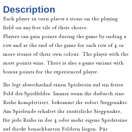
Description
Each player in turn places a stone on the playing
field on any free tile of their choice.
Players can gain points during the game by ending a
row and at the end of the game for each row of 4 or
more stones of their own colour. The player with the
most points wins. There is also a game variant with
bonus points for the experienced player.
Ihr legt abwechselnd einen Spielstein auf ein freies
Feld des Spielfeldes. Immer wenn ihr dadurch eine
Reihe komplettiert, bekommt ihr sofort Siegpunkte.
Am Spielende erhaltet ihr zusätzliche Siegpunkte,
für jede Reihe in der 4 oder mehr eigene Spielsteine
auf direkt benachbarten Feldern liegen. Für